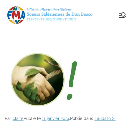
FMA
– Le
site
des
Sœur
s
Salési
Par
claire
Publié le
11 janvier 2024
Publié dans
Laudato Si
enne