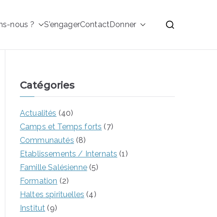
ns-nous ?
S’engager
Contact
Donner
alésiennes de Don
Catégories
Actualités
(40)
Camps et Temps forts
(7)
Communautés
(8)
Etablissements / Internats
(1)
Famille Salésienne
(5)
Formation
(2)
Haltes spirituelles
(4)
Institut
(9)