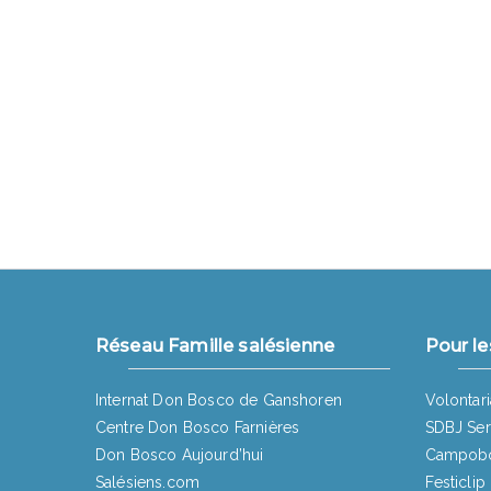
Réseau Famille salésienne
Pour le
Internat Don Bosco de Ganshoren
Volontari
Centre Don Bosco Farnières
SDBJ Ser
Don Bosco Aujourd’hui
Campob
Salésiens.com
Festiclip