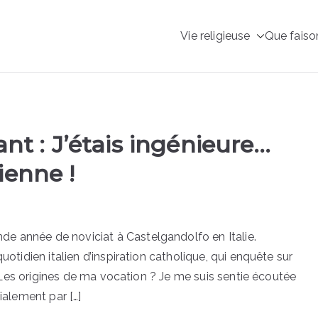
Vie religieuse
Que faiso
 – Le site des Sœurs S
sco
ant : J’étais ingénieure…
ienne !
e année de noviciat à Castelgandolfo en Italie.
uotidien italien d’inspiration catholique, qui enquête sur
 Les origines de ma vocation ? Je me suis sentie écoutée
ialement par […]