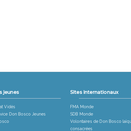
s jeunes
Sites internationaux
at Vidès
FMA Monde
vice Don Bosco Jeunes
SDB Monde
osco
Volontaires de Don Bosco laïq
consacrées