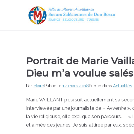
FMA
Bo
Portrait de Marie Vaill
Dieu m’a voulue salés
Par
claire
Publié le
12 mars 2018
Publié dans
Actualités
Marie VAILLANT poursuit actuellement sa second
Interviewée par une journaliste de « Avvenire », q
la vie religieuse, elle explique son parcours. «
et aimée des jeunes. Je suis attirée par eux, spéc