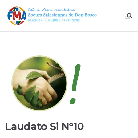
FMA
– Le
site
des
Sœur
s
Salési
Laudato Si N°10
ennes