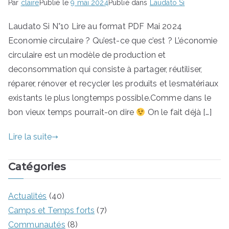
Par
claire
Publié le
9 mai 2024
Publié dans
Laudato Si
de
Laudato Si N°10 Lire au format PDF Mai 2024
Economie circulaire ? Qu’est-ce que c’est ? L’économie
Don
circulaire est un modèle de production et
Bosc
deconsommation qui consiste à partager, réutiliser,
réparer, rénover et recycler les produits et lesmatériaux
o
existants le plus longtemps possible.Comme dans le
bon vieux temps pourrait-on dire
On le fait déjà […]
Lire la suite
Catégories
Actualités
(40)
Camps et Temps forts
(7)
Communautés
(8)