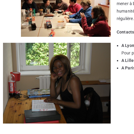
mener à b
humanité 
régulière
Contacts
A Lyon
Pour p
A Lille
A Paris