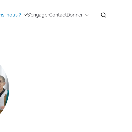
ns-nous ?
S’engager
Contact
Donner
Salésiennes de Don