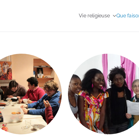
Vie religieuse
Que faiso
A – Le site des Sœurs 
sco