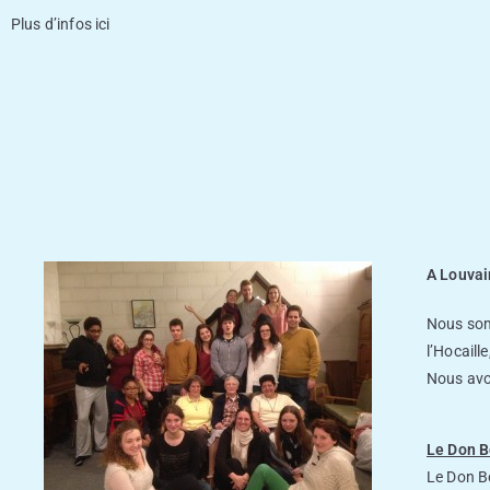
Plus d’infos
ici
A Louvai
Nous som
l’Hocaill
Nous avon
Le Don B
Le Don Bo