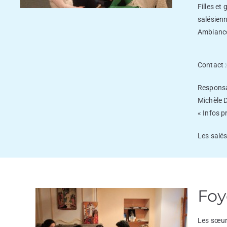
Filles et
salésienn
Ambiance 
Contact :
Responsa
Michèle 
« Infos p
Les salés
Foy
Les sœurs