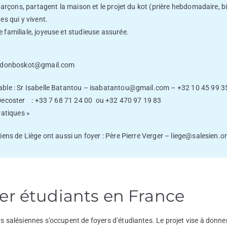
 garçons, partagent la maison et le projet du kot (prière hebdomadaire, 
es qui y vivent.
familiale, joyeuse et studieuse assurée.
donboskot@gmail.com
ble : Sr Isabelle Batantou –
isabatantou@gmail.com
– +32 10 45 99 3
Decoster : +33 7 68 71 24 00 ou +32 470 97 19 83
ratiques »
iens de Liège ont aussi un foyer :
Père Pierre Verger –
liege@salesien.o
er étudiants en France
 salésiennes s’occupent de foyers d’étudiantes. Le projet vise à donne