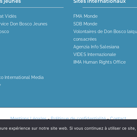
s jeunes
Sites internationaux
iat Vidès
FMA Monde
vice Don Bosco Jeunes
SDB Monde
osco
Volontaires de Don Bosco laïq
consacrées
Agenzia Info Salesiana
VIDES Internazionale
IIMA Human Rights Office
o International Media
y
Mentions Légales
-
Politique de confidentialité
-
Contact
opyright © 2025
FMA – Le site des Sœurs Salésiennes de Don Bos
eure expérience sur notre site web. Si vous continuez à utiliser ce sit