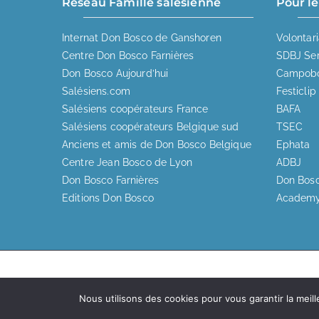
Réseau Famille salésienne
Pour le
Internat Don Bosco de Ganshoren
Volontar
Centre Don Bosco Farnières
SDBJ Ser
Don Bosco Aujourd’hui
Campob
Salésiens.com
Festiclip
Salésiens coopérateurs France
BAFA
Salésiens coopérateurs Belgique sud
TSEC
Anciens et amis de Don Bosco Belgique
Ephata
Centre Jean Bosco de Lyon
ADBJ
Don Bosco Farnières
Don Bosc
Editions Don Bosco
Academ
C
Nous utilisons des cookies pour vous garantir la meill