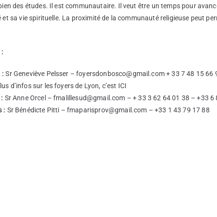
ien des études. Il est communautaire. Il veut être un temps pour avan
et sa vie spirituelle. La proximité de la communauté religieuse peut pe
.
 :
 :
Sr Geneviève Pelsser –
foyersdonbosco@gmail.com
+ 33 7 48 15 66 
lus d’infos sur
les foyers de Lyon, c’est ICI
 :
Sr Anne Orcel –
fmalillesud@gmail.com
– + 33 3 62 64 01 38 – +33 6
 :
Sr Bénédicte Pitti –
fmaparisprov@gmail.com
– +33 1 43 79 17 88