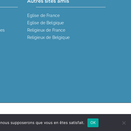
Autres sites amis
Eglise de France
Eglise de Belgique
ues
Religieux de France
Religieux de Belgique
co
.
e, nous supposerons que vous en êtes satisfait.
OK