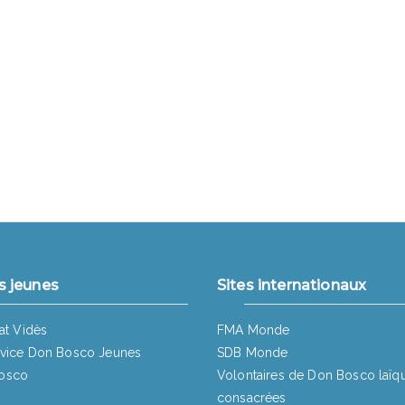
s jeunes
Sites internationaux
at Vidès
FMA Monde
vice Don Bosco Jeunes
SDB Monde
osco
Volontaires de Don Bosco laïq
consacrées