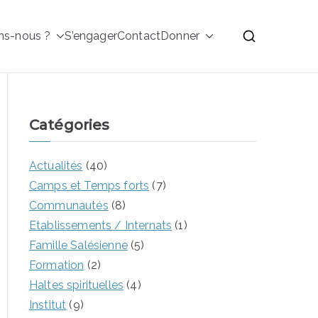
ns-nous ?
S’engager
Contact
Donner
alésiennes de Don
Catégories
Actualités
(40)
Camps et Temps forts
(7)
Communautés
(8)
Etablissements / Internats
(1)
Famille Salésienne
(5)
Formation
(2)
Haltes spirituelles
(4)
Institut
(9)