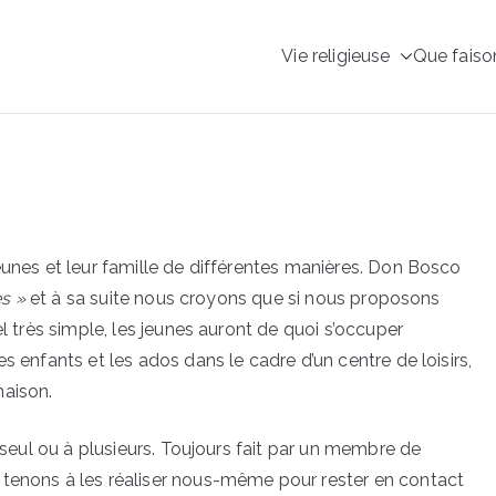
Vie religieuse
Que faiso
 – Le site des Sœurs S
sco
eunes et leur famille de différentes manières. Don Bosco
es »
et à sa suite nous croyons que si nous proposons
el très simple, les jeunes auront de quoi s’occuper
s enfants et les ados dans le cadre d’un centre de loisirs,
maison.
e seul ou à plusieurs. Toujours fait par un membre de
 tenons à les réaliser nous-même pour rester en contact