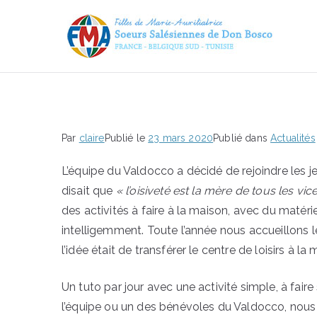
FMA
Bo
Par
claire
Publié le
23 mars 2020
Publié dans
Actualités
L’équipe du Valdocco a décidé de rejoindre les j
disait que
« l’oisiveté est la mère de tous les vic
des activités à faire à la maison, avec du matéri
intelligemment. Toute l’année nous accueillons le
l’idée était de transférer le centre de loisirs à la 
Un tuto par jour avec une activité simple, à fair
l’équipe ou un des bénévoles du Valdocco, nous