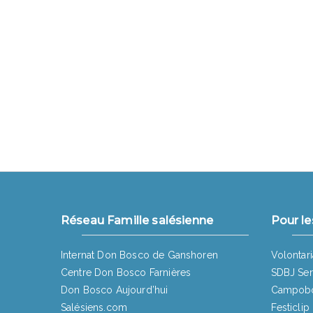
Réseau Famille salésienne
Pour le
Internat Don Bosco de Ganshoren
Volontari
Centre Don Bosco Farnières
SDBJ Ser
Don Bosco Aujourd’hui
Campob
Salésiens.com
Festiclip