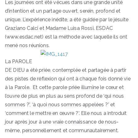
Les journées ont été vécues dans une grande unité
de
d’intention et un partage ouvert, serein, profond et
unique. L’expérience inédite, a été guidée par le jésuite
Don
Graziano Calci et Madame Luisa Rossi. ESDAC
(www.esdac.net) est la méthode avec laquelle ils ont
Bosc
mené nos réunions.
o
La PAROLE
DE DIEU a été priée, contemplée et partagée à partir
des pistes de réflexion qui ont à chaque fois donné vie
à la Parole. Et cette parole priée illumine le cœur et
l’ouvre de plus en plus au sens profond de ‘qui nous
sommes ?’, ‘à quoi nous sommes appelées ?’ et
‘comment le mettre en œuvre ?’. Elle nous a introduit
jour après jour à une vraie connaissance de nous-
même, personnellement et communautairement.