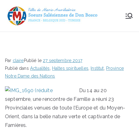
FMA
– Le
site
Par
claire
Publié le
27 septembre 2017
des
Publié dans
Actualités
,
Haltes spirituelles
,
Institut
,
Province
Notre Dame des Nations
Sœur
Du 14 au 20
septembre, une rencontre de Famille a réuni 23
s
Provinciales venues de toute l’Europe et du Moyen-
Salési
Orient, dans la belle nature verte et captivante de
Farnières.
ennes