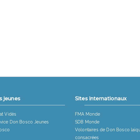
s jeunes
Sites internationaux
at Vidès
FMA Monde
vice Don Bosco Jeunes
SDB Monde
osco
Volontaires de Don Bosco laïq
consacrées