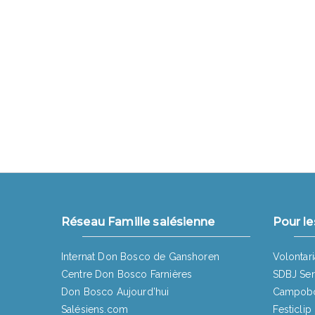
Réseau Famille salésienne
Pour le
Internat Don Bosco de Ganshoren
Volontari
Centre Don Bosco Farnières
SDBJ Ser
Don Bosco Aujourd’hui
Campob
Salésiens.com
Festiclip