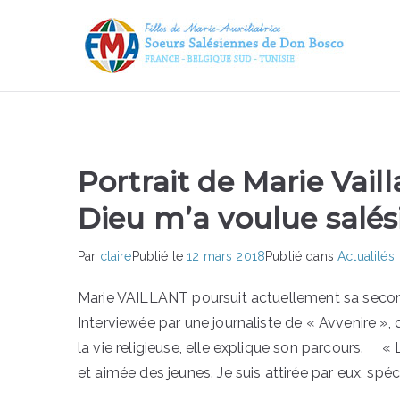
FMA
Bo
Portrait de Marie Vaill
Dieu m’a voulue salés
Par
claire
Publié le
12 mars 2018
Publié dans
Actualités
Marie VAILLANT poursuit actuellement sa second
Interviewée par une journaliste de « Avvenire », q
la vie religieuse, elle explique son parcours. «
et aimée des jeunes. Je suis attirée par eux, spéc