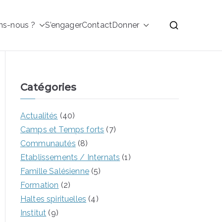
ns-nous ?
S’engager
Contact
Donner
alésiennes de Don
Catégories
Actualités
(40)
Camps et Temps forts
(7)
Communautés
(8)
Etablissements / Internats
(1)
Famille Salésienne
(5)
Formation
(2)
Haltes spirituelles
(4)
Institut
(9)