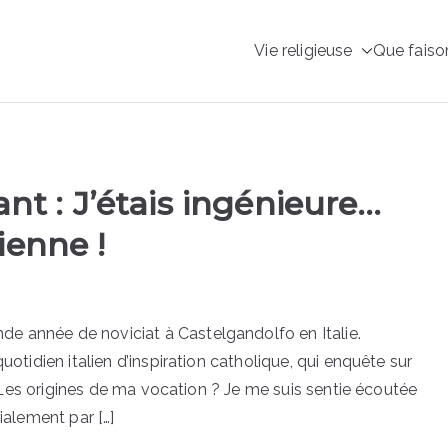
Vie religieuse
Que faiso
 – Le site des Sœurs S
sco
ant : J’étais ingénieure…
ienne !
e année de noviciat à Castelgandolfo en Italie.
uotidien italien d’inspiration catholique, qui enquête sur
 Les origines de ma vocation ? Je me suis sentie écoutée
ialement par […]